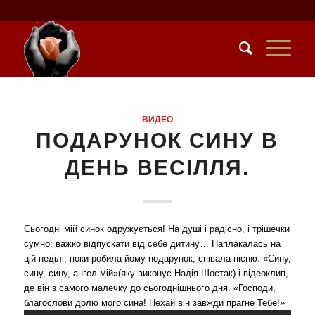
ВИДЕO
ПОДАРУНОК СИНУ В
ДЕНЬ ВЕСIЛЛЯ.
Сьогодні мій синок одружується! На душі і радісно, і трішечки
сумно: важко відпускати від себе дитину… Наплакалась на
цій неділі, поки робила йому подарунок, співала пісню: «Сину,
сину, сину, ангел мій»(яку виконує Надія Шостак) і відеоклип,
де він з самого малечку до сьогоднішнього дня. «Господи,
благослови долю мого сина! Нехай він завжди прагне Тебе!»