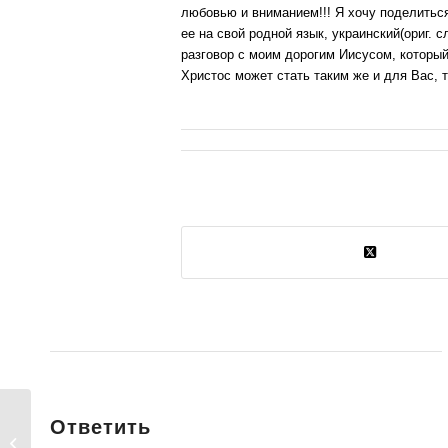
любовью и вниманием!!! Я хочу поделить
ее на свой родной язык, украинский(ориг. 
разговор с моим дорогим Иисусом, который
Христос может стать таким же и для Вас, т
Ответить
Віща всім про Бога одними очима!!!