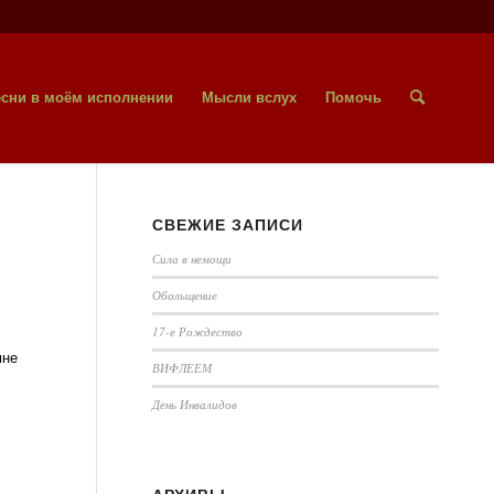
сни в моём исполнении
Мысли вслух
Помочь
СВЕЖИЕ ЗАПИСИ
Сила в немощи
Обольщение
17-е Рождество
мне
ВИФЛЕЕМ
День Инвалидов